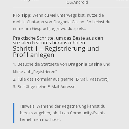
iOS/Android
Pro Tipp:
Wenn du viel unterwegs bist, nutze die
mobile Chat‑App von Dragonia Casino. So bleibst du
immer im Gespräch, egal wo du spielst.
Praktische Schritte, um das Beste aus den
sozialen Features herauszuholen
Schritt 1 – Registrierung und
Profil anlegen
Besuche die Startseite von
Dragonia Casino
und
klicke auf „Registrieren“.
Fülle das Formular aus (Name, E‑Mail, Passwort).
Bestätige deine E‑Mail-Adresse.
Hinweis: Während der Registrierung kannst du
bereits angeben, ob du an Community‑Events
teilnehmen möchtest.