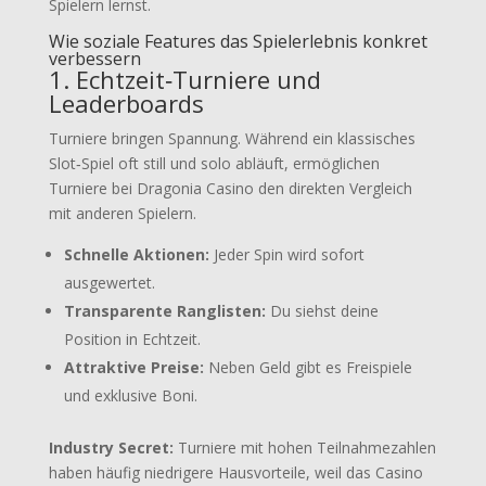
Spielern lernst.
Wie soziale Features das Spielerlebnis konkret
verbessern
1. Echtzeit‑Turniere und
Leaderboards
Turniere bringen Spannung. Während ein klassisches
Slot‑Spiel oft still und solo abläuft, ermöglichen
Turniere bei Dragonia Casino den direkten Vergleich
mit anderen Spielern.
Schnelle Aktionen:
Jeder Spin wird sofort
ausgewertet.
Transparente Ranglisten:
Du siehst deine
Position in Echtzeit.
Attraktive Preise:
Neben Geld gibt es Freispiele
und exklusive Boni.
Industry Secret:
Turniere mit hohen Teilnahmezahlen
haben häufig niedrigere Hausvorteile, weil das Casino