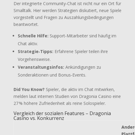
Der integrierte Community‑Chat ist nicht nur ein Ort für
Smalltalk. Hier werden Strategien diskutiert, neue Spiele
vorgestellt und Fragen zu Auszahlungsbedingungen
beantwortet.
Schnelle Hilfe:
Support‑Mitarbeiter sind häufig im
Chat aktiv.
Strategie‑Tipps:
Erfahrene Spieler teilen ihre
Vorgehensweise.
Veranstaltungsinfos:
Ankündigungen zu
Sonderaktionen und Bonus‑Events.
Did You Know?
Spieler, die aktiv im Chat mitwirken,
melden laut internen Studien von Dragonia Casino eine
27 % höhere Zufriedenheit als reine Solospieler.
Vergleich der sozialen Features – Dragonia
Casino vs. Konkurrenz
Ander
Platt