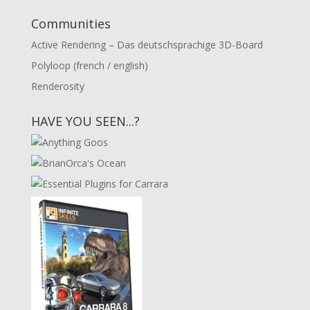
Communities
Active Rendering – Das deutschsprachige 3D-Board
Polyloop (french / english)
Renderosity
HAVE YOU SEEN...?