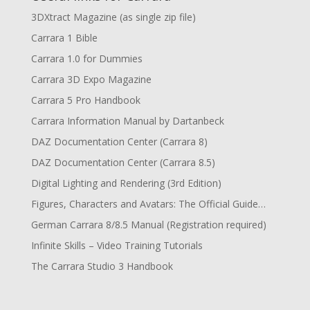
3DXtract Magazine (as single zip file)
Carrara 1 Bible
Carrara 1.0 for Dummies
Carrara 3D Expo Magazine
Carrara 5 Pro Handbook
Carrara Information Manual by Dartanbeck
DAZ Documentation Center (Carrara 8)
DAZ Documentation Center (Carrara 8.5)
Digital Lighting and Rendering (3rd Edition)
Figures, Characters and Avatars: The Official Guide…
German Carrara 8/8.5 Manual (Registration required)
Infinite Skills – Video Training Tutorials
The Carrara Studio 3 Handbook