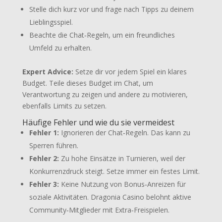
Stelle dich kurz vor und frage nach Tipps zu deinem
Lieblingsspiel.
Beachte die Chat‑Regeln, um ein freundliches
Umfeld zu erhalten.
Expert Advice:
Setze dir vor jedem Spiel ein klares
Budget. Teile dieses Budget im Chat, um
Verantwortung zu zeigen und andere zu motivieren,
ebenfalls Limits zu setzen.
Häufige Fehler und wie du sie vermeidest
Fehler 1:
Ignorieren der Chat‑Regeln. Das kann zu
Sperren führen.
Fehler 2:
Zu hohe Einsätze in Turnieren, weil der
Konkurrenzdruck steigt. Setze immer ein festes Limit.
Fehler 3:
Keine Nutzung von Bonus‑Anreizen für
soziale Aktivitäten. Dragonia Casino belohnt aktive
Community‑Mitglieder mit Extra‑Freispielen.