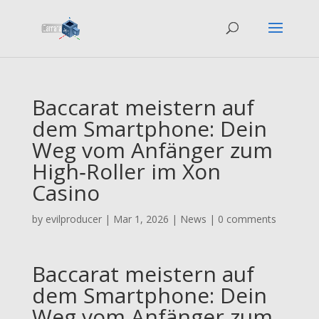
Baccarat meistern auf
dem Smartphone: Dein
Weg vom Anfänger zum
High‑Roller im Xon
Casino
by
evilproducer
|
Mar 1, 2026
|
News
|
0 comments
Baccarat meistern auf
dem Smartphone: Dein
Weg vom Anfänger zum