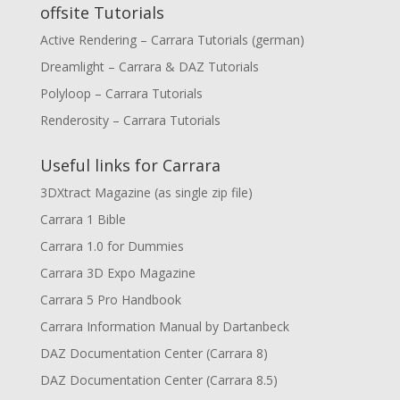
offsite Tutorials
Active Rendering – Carrara Tutorials (german)
Dreamlight – Carrara & DAZ Tutorials
Polyloop – Carrara Tutorials
Renderosity – Carrara Tutorials
Useful links for Carrara
3DXtract Magazine (as single zip file)
Carrara 1 Bible
Carrara 1.0 for Dummies
Carrara 3D Expo Magazine
Carrara 5 Pro Handbook
Carrara Information Manual by Dartanbeck
DAZ Documentation Center (Carrara 8)
DAZ Documentation Center (Carrara 8.5)