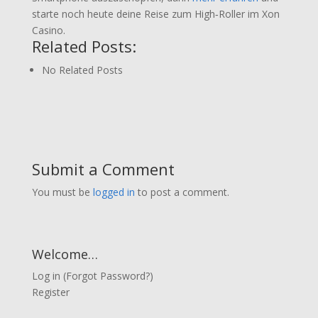
starte noch heute deine Reise zum High‑Roller im Xon
Casino.
Related Posts:
No Related Posts
Submit a Comment
You must be
logged in
to post a comment.
Welcome…
Log in
(
Forgot Password?
)
Register