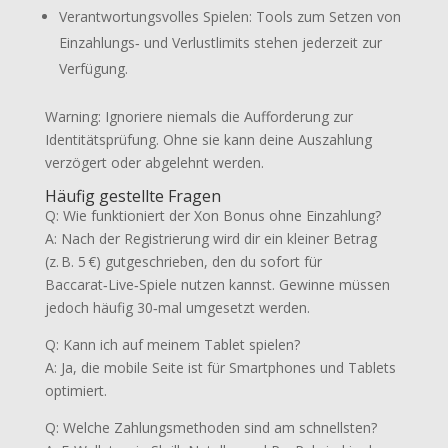
Verantwortungsvolles Spielen: Tools zum Setzen von
Einzahlungs‑ und Verlustlimits stehen jederzeit zur
Verfügung.
Warning: Ignoriere niemals die Aufforderung zur
Identitätsprüfung. Ohne sie kann deine Auszahlung
verzögert oder abgelehnt werden.
Häufig gestellte Fragen
Q: Wie funktioniert der Xon Bonus ohne Einzahlung?
A: Nach der Registrierung wird dir ein kleiner Betrag
(z. B. 5 €) gutgeschrieben, den du sofort für
Baccarat‑Live‑Spiele nutzen kannst. Gewinne müssen
jedoch häufig 30‑mal umgesetzt werden.
Q: Kann ich auf meinem Tablet spielen?
A: Ja, die mobile Seite ist für Smartphones und Tablets
optimiert.
Q: Welche Zahlungsmethoden sind am schnellsten?