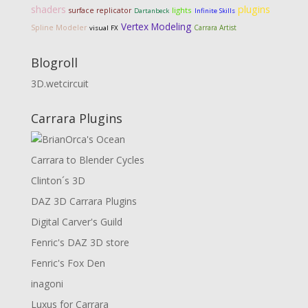
shaders
plugins
lights
surface replicator
Dartanbeck
Infinite Skills
Vertex Modeling
Spline Modeler
Carrara Artist
visual FX
Blogroll
3D.wetcircuit
Carrara Plugins
Carrara to Blender Cycles
Clinton´s 3D
DAZ 3D Carrara Plugins
Digital Carver's Guild
Fenric's DAZ 3D store
Fenric's Fox Den
inagoni
Luxus for Carrara