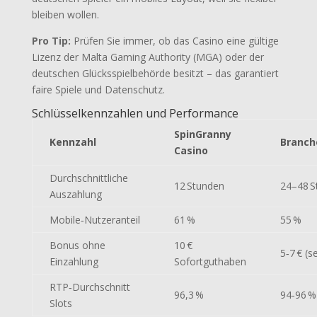
bleiben wollen.
Pro Tip:
Prüfen Sie immer, ob das Casino eine gültige
Lizenz der Malta Gaming Authority (MGA) oder der
deutschen Glücksspielbehörde besitzt – das garantiert
faire Spiele und Datenschutz.
Schlüsselkennzahlen und Performance
SpinGranny
Kennzahl
Branch
Casino
Durchschnittliche
12 Stunden
24–48 S
Auszahlung
Mobile‑Nutzeranteil
61 %
55 %
Bonus ohne
10 €
5‑7 € (s
Einzahlung
Sofortguthaben
RTP‑Durchschnitt
96,3 %
94‑96 %
Slots