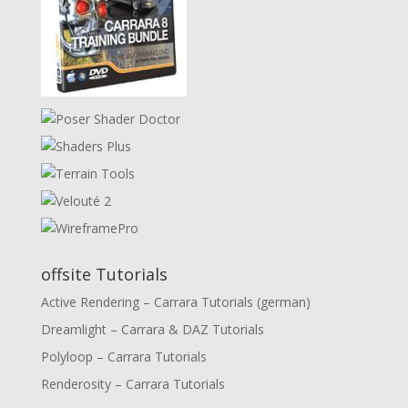
offsite Tutorials
Active Rendering – Carrara Tutorials (german)
Dreamlight – Carrara & DAZ Tutorials
Polyloop – Carrara Tutorials
Renderosity – Carrara Tutorials