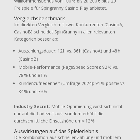
Willkommensbonus von 100 % bis zu 200 € plus 20
Freispiele für Spingranny Casino Play anbietet.
Vergleichsbenchmark
Im direkten Vergleich mit zwei Konkurrenten (CasinoA,
CasinoB) schneidet SpinGranny in allen relevanten
Kategorien besser ab:
Auszahlungsdauer: 12 h vs. 36 h (CasinoA) und 48 h
(CasinoB)
Mobile‑Performance (PageSpeed Score): 92 % vs.
78 % und 81 %
Kundenzufriedenheit (Umfrage 2024): 91 % positiv vs.
84 % und 79 %
Industry Secret:
Mobile‑Optimierung wirkt sich nicht
nur auf die Ladezeit aus, sondern erhöht die
durchschnittliche Einsatzhöhe um ≈ 12 %.
Auswirkungen auf das Spielerlebnis
Die Kombination aus schneller Zahlung und mobilem