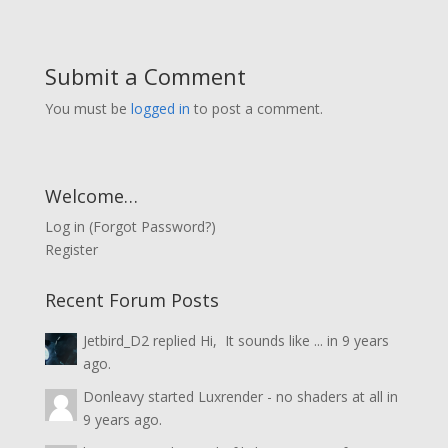
Submit a Comment
You must be
logged in
to post a comment.
Welcome…
Log in
(
Forgot Password?
)
Register
Recent Forum Posts
Jetbird_D2
replied
Hi, It sounds like ...
in
9 years
ago.
Donleavy
started
Luxrender - no shaders at all
in
9 years ago.