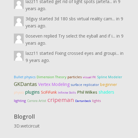
lazz11
started
get rid of light spots (artefa...
in
9
years ago.
3dguy
started
3d 180 sbs virtual reality cam...
in
9
years ago.
0oseven
replied
Try select the eyball and if i...
in
9
years ago.
lazz11
started
Fixing crossed eyes and groupi...
in
9 years ago.
Dimension Theory
particles
Bullet physics
Spline Modeler
visual FX
GKDantas
Vertex Modeling
beginner
surface replicator
plugins
shaders
Phil Wilkes
SciFiFunk
physics
Infinite Skills
cripeman
lighting
lights
Carrara Artist
Dartanbeck
Blogroll
3D.wetcircuit