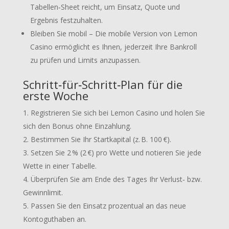
Tabellen‑Sheet reicht, um Einsatz, Quote und
Ergebnis festzuhalten.
Bleiben Sie mobil – Die mobile Version von Lemon
Casino ermöglicht es Ihnen, jederzeit Ihre Bankroll
zu prüfen und Limits anzupassen.
Schritt‑für‑Schritt‑Plan für die
erste Woche
Registrieren Sie sich bei Lemon Casino und holen Sie
sich den Bonus ohne Einzahlung.
Bestimmen Sie Ihr Startkapital (z. B. 100 €).
Setzen Sie 2 % (2 €) pro Wette und notieren Sie jede
Wette in einer Tabelle.
Überprüfen Sie am Ende des Tages Ihr Verlust‑ bzw.
Gewinnlimit.
Passen Sie den Einsatz prozentual an das neue
Kontoguthaben an.