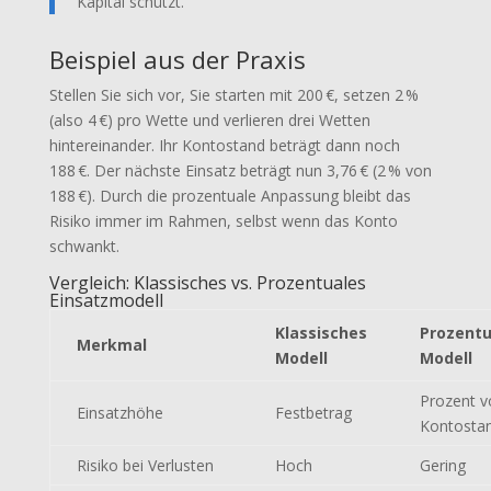
Kapital schützt.
Beispiel aus der Praxis
Stellen Sie sich vor, Sie starten mit 200 €, setzen 2 %
(also 4 €) pro Wette und verlieren drei Wetten
hintereinander. Ihr Kontostand beträgt dann noch
188 €. Der nächste Einsatz beträgt nun 3,76 € (2 % von
188 €). Durch die prozentuale Anpassung bleibt das
Risiko immer im Rahmen, selbst wenn das Konto
schwankt.
Vergleich: Klassisches vs. Prozentuales
Einsatzmodell
Klassisches
Prozentu
Merkmal
Modell
Modell
Prozent 
Einsatzhöhe
Festbetrag
Kontosta
Risiko bei Verlusten
Hoch
Gering