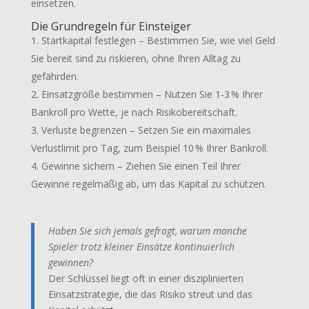
einsetzen.
Die Grundregeln für Einsteiger
Startkapital festlegen – Bestimmen Sie, wie viel Geld
Sie bereit sind zu riskieren, ohne Ihren Alltag zu
gefährden.
Einsatzgröße bestimmen – Nutzen Sie 1‑3 % Ihrer
Bankroll pro Wette, je nach Risikobereitschaft.
Verluste begrenzen – Setzen Sie ein maximales
Verlustlimit pro Tag, zum Beispiel 10 % Ihrer Bankroll.
Gewinne sichern – Ziehen Sie einen Teil Ihrer
Gewinne regelmäßig ab, um das Kapital zu schützen.
Haben Sie sich jemals gefragt, warum manche
Spieler trotz kleiner Einsätze kontinuierlich
gewinnen?
Der Schlüssel liegt oft in einer disziplinierten
Einsatzstrategie, die das Risiko streut und das