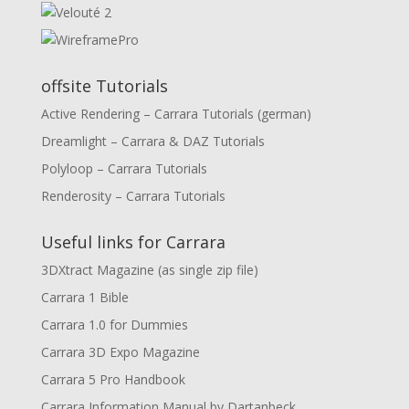
offsite Tutorials
Active Rendering – Carrara Tutorials (german)
Dreamlight – Carrara & DAZ Tutorials
Polyloop – Carrara Tutorials
Renderosity – Carrara Tutorials
Useful links for Carrara
3DXtract Magazine (as single zip file)
Carrara 1 Bible
Carrara 1.0 for Dummies
Carrara 3D Expo Magazine
Carrara 5 Pro Handbook
Carrara Information Manual by Dartanbeck