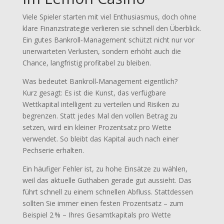
Viele Spieler starten mit viel Enthusiasmus, doch ohne
klare Finanzstrategie verlieren sie schnell den Überblick.
Ein gutes Bankroll‑Management schützt nicht nur vor
unerwarteten Verlusten, sondern erhöht auch die
Chance, langfristig profitabel zu bleiben.
Was bedeutet Bankroll‑Management eigentlich?
Kurz gesagt: Es ist die Kunst, das verfügbare
Wettkapital intelligent zu verteilen und Risiken zu
begrenzen. Statt jedes Mal den vollen Betrag zu
setzen, wird ein kleiner Prozentsatz pro Wette
verwendet. So bleibt das Kapital auch nach einer
Pechserie erhalten.
Ein häufiger Fehler ist, zu hohe Einsätze zu wählen,
weil das aktuelle Guthaben gerade gut aussieht. Das
führt schnell zu einem schnellen Abfluss. Stattdessen
sollten Sie immer einen festen Prozentsatz – zum
Beispiel 2 % – Ihres Gesamtkapitals pro Wette