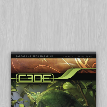
page1
1
page2
2
page3
3
page4
4
page5
5
page6
6
page7
7
page8
8
page9
9
page10
10