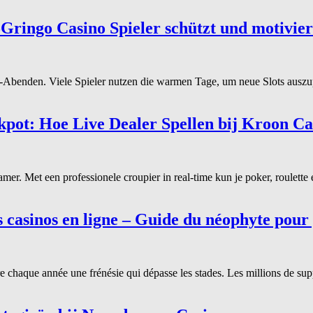
Gringo Casino Spieler schützt und motivier
o‑Abenden. Viele Spieler nutzen die warmen Tage, um neue Slots auszu
pot: Hoe Live Dealer Spellen bij Kroon C
mer. Met een professionele croupier in real‑time kun je poker, roulette 
casinos en ligne – Guide du néophyte pour p
haque année une frénésie qui dépasse les stades. Les millions de suppor