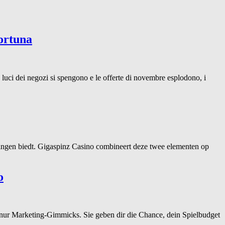
fortuna
 luci dei negozi si spengono e le offerte di novembre esplodono, i
alingen biedt. Gigaspinz Casino combineert deze twee elementen op
o
nur Marketing‑Gimmicks. Sie geben dir die Chance, dein Spielbudget