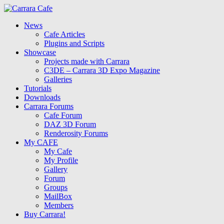
News
Cafe Articles
Plugins and Scripts
Showcase
Projects made with Carrara
C3DE – Carrara 3D Expo Magazine
Galleries
Tutorials
Downloads
Carrara Forums
Cafe Forum
DAZ 3D Forum
Renderosity Forums
My CAFE
My Cafe
My Profile
Gallery
Forum
Groups
MailBox
Members
Buy Carrara!